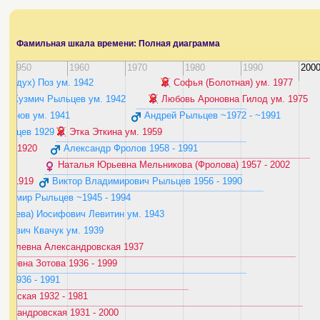
Фамильная шкала времени: Полная диаграмма
1950
1960
1970
1980
1990
200
Мордух) Поз ум. ‭1942‬
Софья (Болотная) ум. ‭1977‬
й Кузмич Рыльцев ум. ‭1942‬
Любовь Ароновна Гилод ум. ‭1975‬
ронов ум. ‭1941‬
Андрей Рыльцев ‭~1972 - ~1991‬
льцев ‭1929‬
Этка Эткина ум. ‭1959‬
я ‭1920‬
Александр Фролов ‭1958 - 1991‬
Наталья Юрьевна Мельникова (Фролова) ‭1957 - 2002‬
) ‭1919‬
Виктор Владимирович Рыльцев ‭1956 - 1990‬
адимир Рыльцев ‭~1945 - 1994‬
 (Лева) Иосифович Левитин ум. ‭1943‬
нович Квачук ум. ‭1939‬
нкелевна Александровская ‭1937‬
ровна Зотова ‭1936 - 1999‬
 ‭1936 - 1991‬
евская ‭1932 - 1981‬
ксандровская ‭1931 - 2000‬