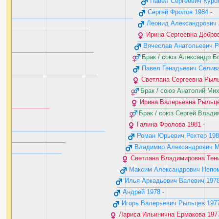
Павел Сергеевич Куроле
Сергей Фролов ‭1984 - ‬
Леонид Александрович Ар
Ирина Сергеевна Доброво
‬
Вячеслав Анатольевич Рех
Брак / союз Александр Бо
Павел Генадьевич Селивано
Светлана Сергеевна Рыльц
Брак / союз Анатолий Миха
Ирина Валерьевна Рыльцева
Брак / союз Сергей Влади
Галина Фролова ‭1981 - ‬
Роман Юрьевич Рехтер ‭1981
Владимир Александрович Мур
Светлана Владимировна Тенищ
Максим Александрович Непомн
Илья Аркадьевич Валевич ‭1978 
Андрей ‭1978 - ‬
Игорь Валерьевич Рыльцев ‭1977 
Лариса Ильинична Ермакова ‭1977 