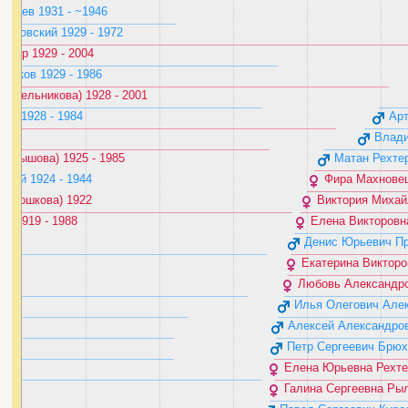
ьцев ‭1931 - ~1946‬
дровский ‭1929 - 1972‬
тер ‭1929 - 2004‬
иков ‭1929 - 1986‬
(Мельникова) ‭1928 - 2001‬
в ‭1928 - 1984‬
Арт
994‬
Влади
елышова) ‭1925 - 1985‬
Матан Рехтер 
ий ‭1924 - 1944‬
Фира Махновецка
ерошкова) ‭1922‬
Виктория Михайло
 ‭1919 - 1988‬
Елена Викторовна
Денис Юрьевич Про
Екатерина Викторов
Любовь Александров
Илья Олегович Алекс
Алексей Александрови
Петр Сергеевич Брюхно
Елена Юрьевна Рехтер 
Галина Сергеевна Рыль