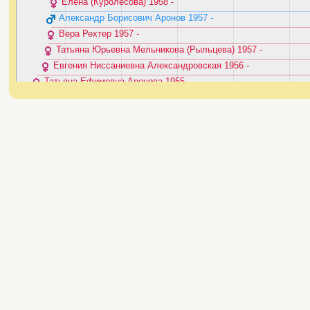
Елена (Куролесова) ‭1958 - ‬
Александр Борисович Аронов ‭1957 - ‬
Вера Рехтер ‭1957 - ‬
Татьяна Юрьевна Мельникова (Рыльцева) ‭1957 - ‬
Евгения Ниссаниевна Александровская ‭1956 - ‬
Татьяна Ефимовна Аронова ‭1955 - ‬
Ольга Александровна Беляева ‭1955 - ‬
Брак / союз Юрий Петрович Мельник и Галина Павловна Квавчук 
Валерий Владимирович Рыльцев ‭1954 - ‬
Людмила (Люся) Валевич ‭1953 - ‬
Юрий Михайлович Рехтер ‭1953 - ‬
Брак / союз Владимир Тимофеевич Рыльцев и Анна Трофимовна К
Наталья ‭1953 - ‬
Елена Константиновна Карпова (Тинищева) ‭1953 - ‬
Илья Борисович Аронов ‭1952 - 2012‬
Владимир Иванович Тенищев ‭1952 - ‬
Михаил Аркадьевич Эткин ‭1950 - ‬
Татьяна ‭1950 - ‬
Сергей Петрович Брюхнов ‭1949 - ‬
Людмила Аронова ‭1948 - ‬